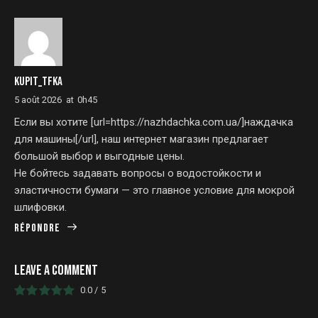
KUPIT_TFKA
5 août 2026
at
0h45
Если вы хотите [url=https://nazhdachka.com.ua/]наждачка
для машины[/url], наш интернет магазин предлагает
большой выбор и выгодные цены.
Не бойтесь задавать вопросы о водостойкости и
эластичности бумаги — это главное условие для мокрой
шлифовки.
Répondre
LEAVE A COMMENT
0.0
/
5